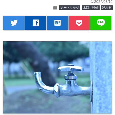
2024/08/12
time
folder
カートリッジ
水回り設備
浄水器
line
twitter
facebook
hatenabookmark