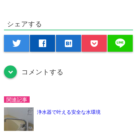
シェアする
line
twitter
facebook
hatenabookmark
コメントする
down
関連記事
浄水器で叶える安全な水環境