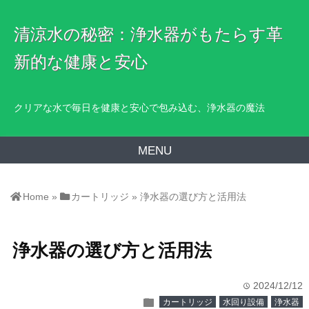
清涼水の秘密：浄水器がもたらす革
新的な健康と安心
クリアな水で毎日を健康と安心で包み込む、浄水器の魔法
MENU
Home
»
カートリッジ
»
浄水器の選び方と活用法
浄水器の選び方と活用法
2024/12/12
time
folder
カートリッジ
水回り設備
浄水器