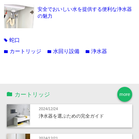
安全でおいしい水を提供する便利な浄水器
の魅力
蛇口
tag
カートリッジ
水回り設備
浄水器
folder
folder
folder
カートリッジ
more
2024/12/24
浄水器を選ぶための完全ガイド
2024/12/21