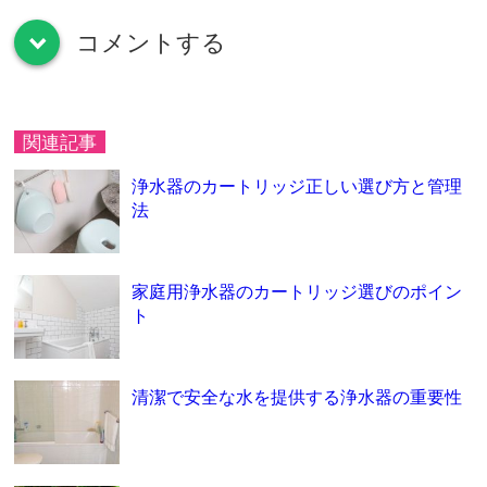
コメントする
down
関連記事
浄水器のカートリッジ正しい選び方と管理
法
家庭用浄水器のカートリッジ選びのポイン
ト
清潔で安全な水を提供する浄水器の重要性