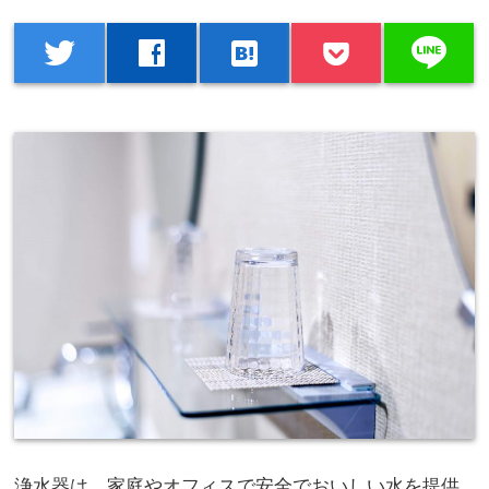
line
twitter
facebook
hatenabookmark
浄水器は、家庭やオフィスで安全でおいしい水を提供