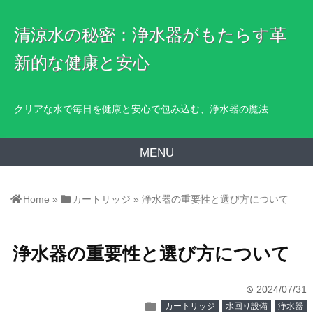
清涼水の秘密：浄水器がもたらす革
新的な健康と安心
クリアな水で毎日を健康と安心で包み込む、浄水器の魔法
MENU
Home
»
カートリッジ
»
浄水器の重要性と選び方について
浄水器の重要性と選び方について
2024/07/31
time
folder
カートリッジ
水回り設備
浄水器