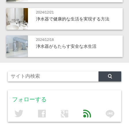
2024/12/21
浄水器で健康的な生活を実現する方法
2024/12/18
浄水器がもたらす安全な水生活
フォローする
line
twitter
facebook
google
feed